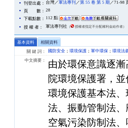
台灣／
軍法專刊
／
第 55 卷 第 5 期
／71-98 
刊登出處：
28
頁 數：
112 點
下載點數：
軍法專刊社
（
授權者指定不分配權利金給作者）
授 權 者：
基本資料
相關資料
國防安全
；
環境保護
；
軍中環保
；
環境法
關 鍵 詞：
中文摘要：
由於環保意識逐漸
院環境保護署，並
環境保護基本法、
法、振動管制法、
空氣污染防制法、