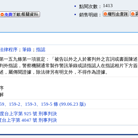
1413
點閱次數：
銷售明細：
法律程序
；
筆錄
；
指認
第一五九條第一項規定：「被告以外之人於審判外之言詞或書面陳述
判外指認，警察機關通常製作警訊筆錄或請指認人在指認相片下方簽
述，屬傳聞證據，除法律另有明文外，不得作為證據。
序
解
159-2、159-3、159-5 條 (99.06.23 版)
年度台上字第 925 號 刑事判決
度台上字第 4047 號 刑事判決