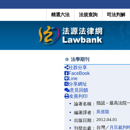
精選六法
法規查詢
司法判解
法學期刊
社群分享
FaceBook
Line
分享網址
意見回饋
友善列印
指認－最高法院
論著名稱：
吳巡龍
編著譯者：
2012.04.01
出版日期：
台灣／
月旦裁判
刊登出處：