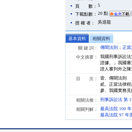
5
頁 數：
20 點
下載點數：
吳巡龍
授 權 者：
基本資料
相關資料
傳聞法則
；
正當
關 鍵 詞：
我國刑事訴訟法
中文摘要：
證據。」我國審
證人審判外之陳
壹、傳聞法則
目 次：
貳、正當法律程
參、我國實務見
刑事訴訟法 第 159、
相關法條：
最高法院 100 
相關判解：
最高法院 97 年