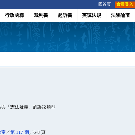
:::
回首頁
會員登入
行政函釋
裁判書
起訴書
英譯法規
法學論著
性與「憲法疑義」的訴訟類型
教室
／
第 117 期
／6-8 頁