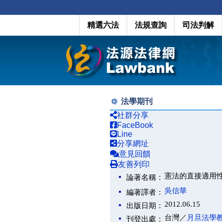
精選六法
法規查詢
司法判解
法學期刊
社群分享
FaceBook
Line
分享網址
意見回饋
友善列印
憲法的直接適用
論著名稱：
吳信華
編著譯者：
2012.06.15
出版日期：
台灣／
月旦法學
刊登出處：