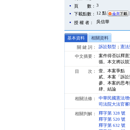
3
頁 數：
12 點
下載點數：
吳信華
授 權 者：
基本資料
相關資料
訴訟類型
；
憲法
關 鍵 詞：
案件得否以釋憲
中文摘要：
循。本文將以競
壹、本案爭點
目 次：
貳、本案「訴訟
參、本案的思考
肆、結論
中華民國憲法增修條文
相關法條：
司法院大法官審理案件
釋字第 328 號
相關判解：
釋字第 520 號
釋字第 632 號