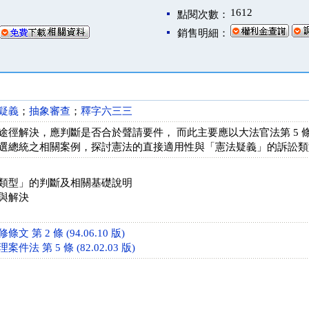
1612
點閱次數：
銷售明細：
疑義
；
抽象審查
；
釋字六三三
途徑解決，應判斷是否合於聲請要件， 而此主要應以大法官法第 5
選總統之相關案例，探討憲法的直接適用性與「憲法疑義」的訴訟類
類型」的判斷及相關基礎說明
與解決
 第 2 條 (94.06.10 版)
法 第 5 條 (82.02.03 版)