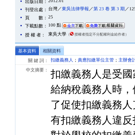
2012.01
出版日期：
台灣／
東吳法律學報
／
第 23 卷 第 3 期
／12
刊登出處：
25
頁 數：
100 點
下載點數：
東吳大學
（
授權者指定不分配權利金給作者）
授 權 者：
基本資料
相關資料
扣繳義務人
；
責應扣繳單位主管
；
主辦會
關 鍵 詞：
中文摘要：
扣繳義務人是受國
給納稅義務人時，
了促使扣繳義務人克
有扣繳義務人違反