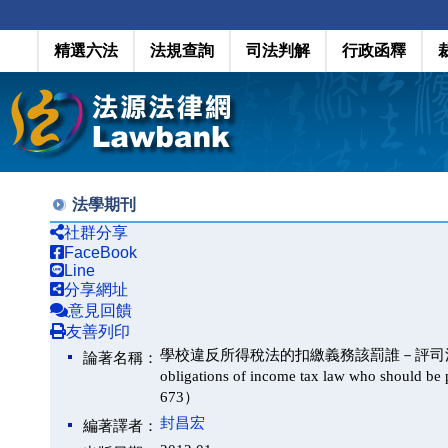
精選六法
法規查詢
司法判解
行政函釋
法學期刊
社群分享
FaceBook
Line
分享網址
意見回饋
友善列印
學校違反所得稅法的扣繳義務該罰誰－評司法院大法官釋字第
論著名稱：
obligations of income tax law who should be p
673）
封昌宏
編著譯者：