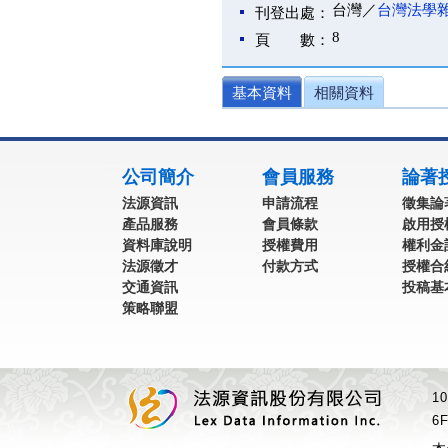
台灣／
台灣法學
刊登出處：
8
頁 數：
基本資料
相關資料
:::
公司簡介
會員服務
論著
法源資訊
申請流程
徵集論
產品服務
會員條款
啟用授
資料庫說明
授權費用
權利金
法源徵才
付款方式
授權合
交通資訊
投稿基
策略聯盟
1
6F