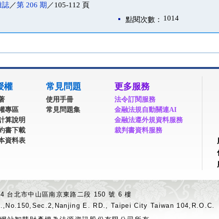
雜誌
／
第 206 期
／105-112 頁
1014
點閱次數：
授權
常見問題
更多服務
著
使用手冊
法令訂閱服務
權專區
常見問題集
金融法規自動關連AI
計算說明
金融法遵外規資料服務
約書下載
裁判書資料服務
本資料表
04 台北市中山區南京東路二段 150 號 6 樓
.,No.150,Sec.2,Nanjing E. RD., Taipei City Taiwan 104,R.O.C.