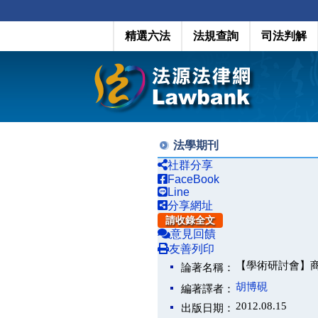
精選六法
法規查詢
司法判解
法學期刊
社群分享
FaceBook
Line
分享網址
請收錄全文
意見回饋
友善列印
【學術研討會】
論著名稱：
胡博硯
編著譯者：
2012.08.15
出版日期：