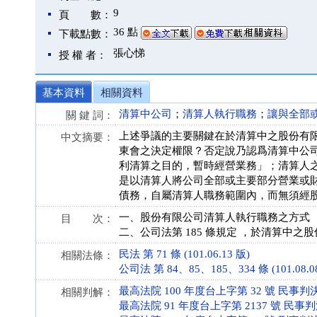
9
頁 數：
36 點
下載點數：
張心悌
授 權 者：
基本資料
相關資料
清算中公司
；
清算人執行職務
；
讓與全部
關 鍵 詞：
上述爭議的主要關鍵在於清算中之股份有
中文摘要：
東會之決定權限？否定說乃認爲清算中公司
利清算之目的，暫時經營業務」；清算人之職
是以清算人將公司全部或主要部分營業或
債務，自屬清算人職務範圍內，而無須經
一、股份有限公司清算人執行職務之方式
目 次：
二、公司法第 185 條規定 ，於清算中之
民法 第 71 條 (101.06.13 版)
相關法條：
公司法 第 84、85、185、334 條 (101.08.0
最高法院 100 年度台上字第 32 號 民事判
相關判解：
最高法院 91 年度台上字第 2137 號 民事