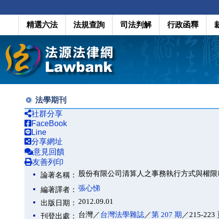
精選六法
法規查詢
司法判解
行政函釋
法學期刊
社群分享
FaceBook
Line
分享網址
意見回饋
友善列印
股份有限公司清算人之事務執行方式與權限範圍／
論著名稱：
張心悌
編著譯者：
2012.09.01
出版日期：
台灣／
台灣法學雜誌
／
第 207 期
／215-223
刊登出處：