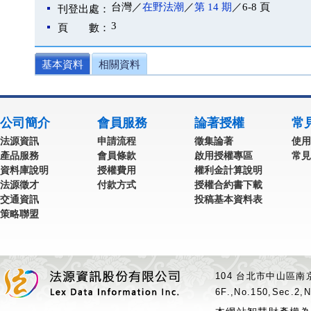
台灣／
在野法潮
／
第 14 期
／6-8 頁
刊登出處：
3
頁 數：
基本資料
相關資料
公司簡介
會員服務
論著授權
常
法源資訊
申請流程
徵集論著
使用
產品服務
會員條款
啟用授權專區
常見
資料庫說明
授權費用
權利金計算說明
法源徵才
付款方式
授權合約書下載
交通資訊
投稿基本資料表
策略聯盟
104 台北市中山區南京
6F.,No.150,Sec.2,N