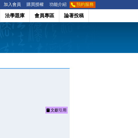
加入會員
購買授權
功能介紹
預約服務
法學題庫
會員專區
論著投稿
文獻引用