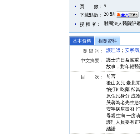
5
頁 數：
20 點
下載點數：
財團法人醫院評
授 權 者：
基本資料
相關資料
護理師
；
安寧病
關 鍵 詞：
護士荒日益嚴重
中文摘要：
故事，對年輕醫
前言
目 次：
後山女兒 臺北
怕打針吃藥 卻
原住民身分 成
哭著為老先生急
安寧病房徵召 
母親生病 一度
護理人員要有正
結語