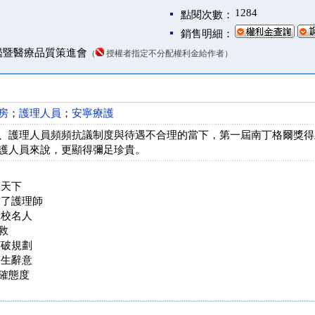
1284
點閱次數：
銷售明細：
鑑暨醫療品質策進會
（
授權者指定不分配權利金給作者）
房
；
護理人員
；
安寧療護
、護理人員頻頻抗議制度與待遇不合理的當下，第一屆南丁格爾獎得主
護人員來說，更顯得彌足珍貴。
闖天下
當了護理師
護校名人
救
打破規劃
萌生辭意
確態度