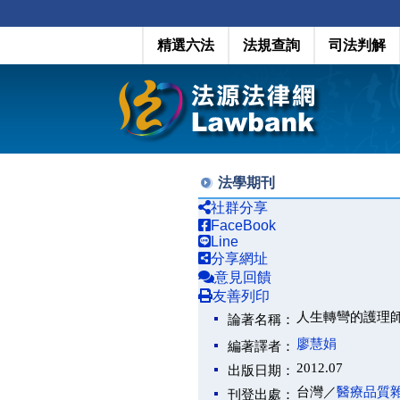
精選六法
法規查詢
司法判解
法學期刊
社群分享
FaceBook
Line
分享網址
意見回饋
友善列印
人生轉彎的護理
論著名稱：
廖慧娟
編著譯者：
2012.07
出版日期：
台灣／
醫療品質
刊登出處：