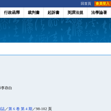
:::
回首頁
會員登入
行政函釋
裁判書
起訴書
英譯法規
法學論著
師李存白
雜誌
／
第 6 卷 第 4 期
／98-102 頁