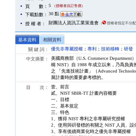
5
（授權者自訂售價）
頁 數：
30 點
下載點數：
財團法人資訊工業策進會
（
授權者指定不分配
授 權 者：
基本資料
相關資料
優先非專屬授權
；
專利
；
技術移轉
；
研發
關 鍵 詞：
美國商務部（U.S. Commerce Department）國家
中文摘要：
稱 NIST）自 1988 年成立以来，乃
之 「先進技術計畫」（Advanced Tech
展計畫時的重要參考標的。
壹、前言
目 次：
貳、NIST SBIR-TT 計畫内容概要
一、目標
二、基本規定
三、特色
1、獲得 NIST 專利之非專屬研究授權
2、使用與硏發標的有關之 NIST 人員、
3、享有後續商業化時之優先非專屬授權