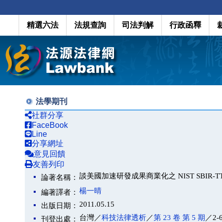
精選六法
法規查詢
司法判解
行政函釋
法學期刊
社群分享
FaceBook
Line
分享網址
意見回饋
友善列印
談美國加速研發成果商業化之 NIST SBIR-T
論著名稱：
楊一晴
編著譯者：
2011.05.15
出版日期：
台灣／
科技法律透析
／
第 23 卷 第 5 期
／2-
刊登出處：