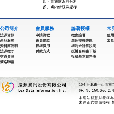
四ヽ實施狀況與分析
參、國内借鏡與思考
公司簡介
會員服務
論著授權
常
法源資訊
申請流程
徵集論著
使用
產品服務
會員條款
啟用授權專區
常見
資料庫說明
授權費用
權利金計算說明
法源徵才
付款方式
授權合約書下載
交通資訊
投稿基本資料表
策略聯盟
104 台北市中山區南京
6F.,No.150,Sec.2,N
本網站智慧財產權為
未經正式書面授權 