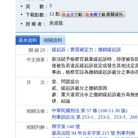
3
頁 數：
12 點
下載點數：
吳巡龍
授 權 者：
基本資料
相關資料
緩起訴
；
實質確定力
；
撤銷緩起訴
關 鍵 詞：
新法賦予檢察官裁量緩起訴時，得便被告
中文摘要：
後被告若違反緩起訴規定或發生其他法定
事由，檢察官誤為撤銷緩起訴處分之事由
壹、問題提出
目 次：
貳、緩起訴處分之撤銷原因
參、重大違背法令之撤銷緩起訴處分為無
肆、結論
中華民國刑法 第 57 條 (100.11.30 版)
相關法條：
刑事訴訟法 第 253-1、253-2、253-3、260、3
釋字第 140 號
相關判解：
最高法院 94 年台非字第 215 號 刑事判例