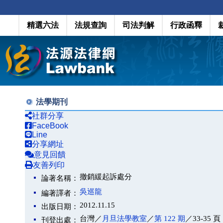
精選六法
法規查詢
司法判解
行政函釋
法學期刊
社群分享
FaceBook
Line
分享網址
意見回饋
友善列印
撤銷緩起訴處分
論著名稱：
吳巡龍
編著譯者：
2012.11.15
出版日期：
台灣／
月旦法學教室
／
第 122 期
／33-35 頁
刊登出處：