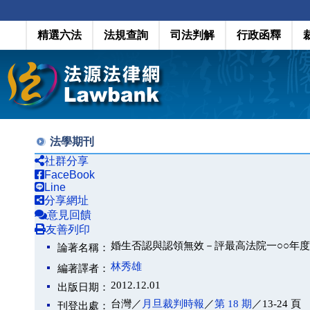
精選六法
法規查詢
司法判解
行政函釋
法學期刊
社群分享
FaceBook
Line
分享網址
意見回饋
友善列印
婚生否認與認領無效－評最高法院一○○年
論著名稱：
林秀雄
編著譯者：
2012.12.01
出版日期：
台灣／
月旦裁判時報
／
第 18 期
／13-24 頁
刊登出處：