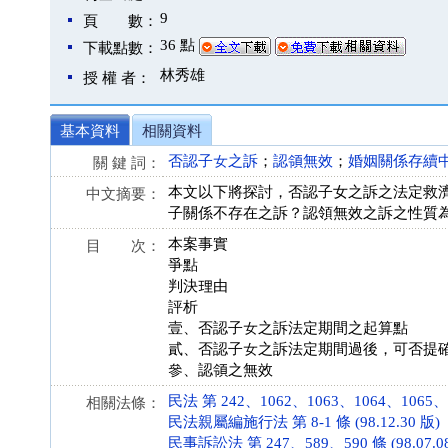
9
頁 數：
36 點
下載點數：
林秀雄
授 權 者：
基本資料
相關資料
否認子女之訴
；
認領無效
；
婚姻關係存續
關 鍵 詞：
本文以下將探討，否認子女之訴之法定救
中文摘要：
子關係不存在之訴？認領無效之訴之性質
本案事實
目 次：
爭點
判決理由
評析
壹、否認子女之訴法定期間之起算點
貳、否認子女之訴法定期間過後，可否提
參、認領之無效
民法 第 242、1062、1063、1064、1065、10
相關法條：
民法親屬編施行法 第 8-1 條 (98.12.30 版)
民事訴訟法 第 247、589、590 條 (98.07.0