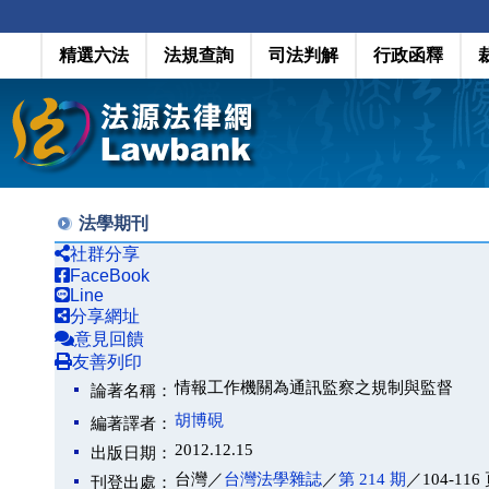
精選六法
法規查詢
司法判解
行政函釋
法學期刊
社群分享
FaceBook
Line
分享網址
意見回饋
友善列印
情報工作機關為通訊監察之規制與監督
論著名稱：
胡博硯
編著譯者：
2012.12.15
出版日期：
台灣／
台灣法學雜誌
／
第 214 期
／104-116
刊登出處：