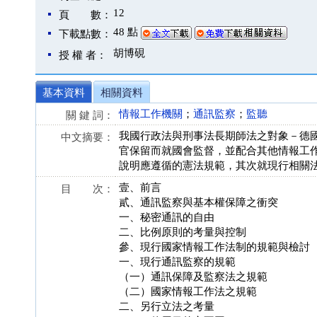
12
頁 數：
48 點
下載點數：
胡博硯
授 權 者：
基本資料
相關資料
情報工作機關
；
通訊監察
；
監聽
關 鍵 詞：
我國行政法與刑事法長期師法之對象－德國
中文摘要：
官保留而就國會監督，並配合其他情報工
說明應遵循的憲法規範，其次就現行相關
壹、前言
目 次：
貳、通訊監察與基本權保障之衝突
一、秘密通訊的自由
二、比例原則的考量與控制
參、現行國家情報工作法制的規範與檢討
一、現行通訊監察的規範
（一）通訊保障及監察法之規範
（二）國家情報工作法之規範
二、另行立法之考量