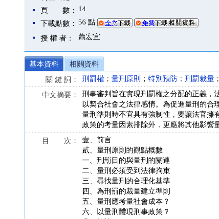
14
頁 數：
56 點
下載點數：
蕭宏宜
授 權 者：
基本資料
相關資料
刑罰權
；
量刑原則
；
特別預防
；
刑罰裁量
關 鍵 詞：
刑事審判旨在實現刑罰權之分配的正義，
中文摘要：
以契合社會之法律感情。為促進量刑的合
量刑準則時不宜具有強制性，要讓法官擁
政策的考量因素排除外，更應將其他影響
壹、前言
目 次：
貳、量刑原則的觀點概數
一、刑罰目的與量刑的關連
二、量刑必須受到法律拘束
三、尋找量刑的合理化基準
四、為刑罰的裁量建立準則
五、量刑應考量社會成本？
六、以量刑體現刑事政策？