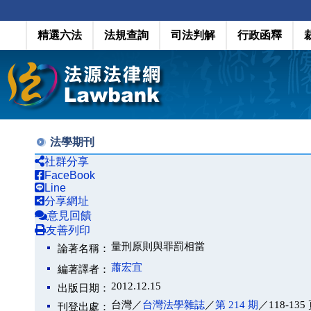
精選六法
法規查詢
司法判解
行政函釋
法學期刊
社群分享
FaceBook
Line
分享網址
意見回饋
友善列印
量刑原則與罪罰相當
論著名稱：
蕭宏宜
編著譯者：
2012.12.15
出版日期：
台灣／
台灣法學雜誌
／
第 214 期
／118-135
刊登出處：