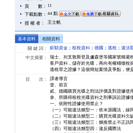
11
頁 數：
44 點
下載點數：
王士帆
授 權 者：
基本資料
相關資料
鉅額資金
；
租稅資料
；
德國
；
逃稅
；
違法
關 鍵 詞：
瑞士、列支敦斯登及盧森堡等國家號稱避
中文摘要：
客戶資料，儲存於光碟，再向有權稽徵稅
逃稅罪之證據？這個簡短案情及爭點，便
譯者導言
目 次：
壹、前言
貳、德國購買光碟之刑法評價及對證據使
參、所購得租稅光碟資料之刑事訴訟證據
一、依附性證據使用禁止？
（一）可能違法類型一：依來源國法，線
（二）可能違法類型二：購買光碟資料欠
（三）可能違法類型三：類推禁止不正訊
（四）可能違法類型四：違反國際法