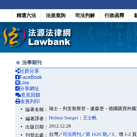
精選六法
法規查詢
司法判解
行政函釋
法學期刊
社群分享
FaceBook
Line
分享網址
意見回饋
友善列印
瑞士－列支敦斯登－盧森堡－德國購買外國
論著名稱：
Helmut Satzger
；
王士帆
編著譯者：
2012.12.28
出版日期：
台灣／
司法周刊
／
第 1626 期
／3、增 1-2 頁
刊登出處：