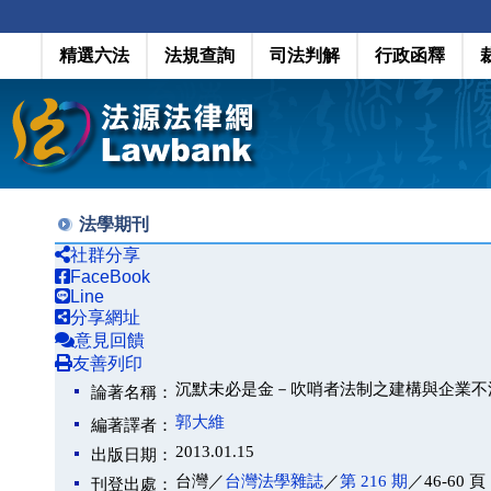
精選六法
法規查詢
司法判解
行政函釋
法學期刊
社群分享
FaceBook
Line
分享網址
意見回饋
友善列印
沉默未必是金－吹哨者法制之建構與企業不
論著名稱：
郭大維
編著譯者：
2013.01.15
出版日期：
台灣／
台灣法學雜誌
／
第 216 期
／46-60 頁
刊登出處：