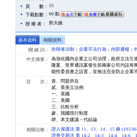
15
頁 數：
60 點
下載點數：
郭大維
授 權 者：
基本資料
相關資料
吹哨者法制
；
企業不法行為
；
內部通報
；
關 鍵 詞：
為強化國內企業之公司治理，政府立法引
中文摘要：
隆案、世界通訊案發生前兩家公司均設有
能性委員會之設置，並無法完全防止企業
壹、問題所在
目 次：
貳、英美立法例
一、英國
二、美國
三、比較分析
參、我國現行制度
肆、本文建議－代結論
證人保護法 第 11、13、14、15 條 (103.06.
相關法條：
證券交易法 第 14-2、14-3、14-4、14-6、171