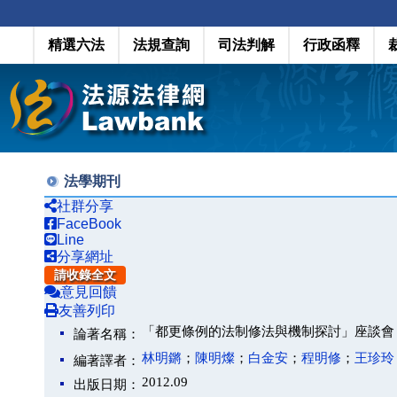
精選六法
法規查詢
司法判解
行政函釋
法學期刊
社群分享
FaceBook
Line
分享網址
請收錄全文
意見回饋
友善列印
「都更條例的法制修法與機制探討」座談會
論著名稱：
林明鏘
；
陳明燦
；
白金安
；
程明修
；
王珍玲
編著譯者：
2012.09
出版日期：