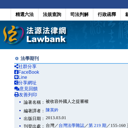
精選六法
法規查詢
司法判解
行政函釋
法學期刊
社群分享
FaceBook
Line
分享網址
意見回饋
友善列印
被收容外國人之提審權
論著名稱：
陳英鈐
編著譯者：
2013.03.01
出版日期：
台灣／
台灣法學雜誌
／
第 219 期
／155-160
刊登出處：