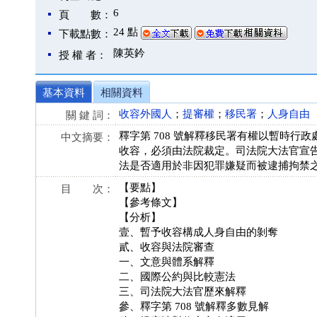
6
頁 數：
24 點
下載點數：
陳英鈐
授 權 者：
基本資料
相關資料
收容外國人
；
提審權
；
移民署
；
人身自由
關 鍵 詞：
釋字第 708 號解釋移民署有權以暫時行
中文摘要：
收容，必須由法院裁定。司法院大法官宣
法是否適用於非因犯罪嫌疑而被逮捕拘禁
【要點】
目 次：
【參考條文】
【分析】
壹、暫予收容構成人身自由的剝奪
貳、收容與法院審查
一、文意與體系解釋
二、國際公約與比較憲法
三、司法院大法官歷來解釋
參、釋字第 708 號解釋多數見解