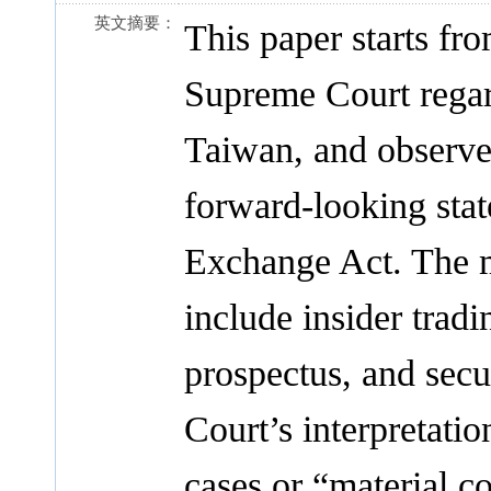
英文摘要：
This paper starts fr
Supreme Court regar
Taiwan, and observe
forward-looking stat
Exchange Act. The m
include insider tradi
prospectus, and secu
Court’s interpretatio
cases or “material co