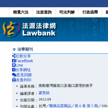
精選六法
法規查詢
司法判解
行政函釋
法學期刊
社群分享
FaceBook
Line
分享網址
意見回饋
友善列印
推動臺灣腸造口及傷口護理的推手
論著名稱：
廖慧娟
編著譯者：
2012.09
出版日期：
台灣／
醫療品質雜誌
／
第 6 卷 第 5 期
／106
刊登出處：