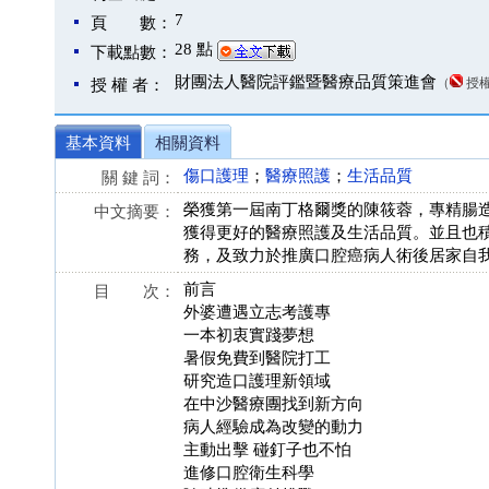
7
頁 數：
28 點
下載點數：
財團法人醫院評鑑暨醫療品質策進會
（
授
授 權 者：
基本資料
相關資料
傷口護理
；
醫療照護
；
生活品質
關 鍵 詞：
榮獲第一屆南丁格爾獎的陳筱蓉，專精腸
中文摘要：
獲得更好的醫療照護及生活品質。並且也
務，及致力於推廣口腔癌病人術後居家自
前言
目 次：
外婆遭遇立志考護專
一本初衷實踐夢想
暑假免費到醫院打工
研究造口護理新領域
在中沙醫療團找到新方向
病人經驗成為改變的動力
主動出擊 碰釘子也不怕
進修口腔衛生科學