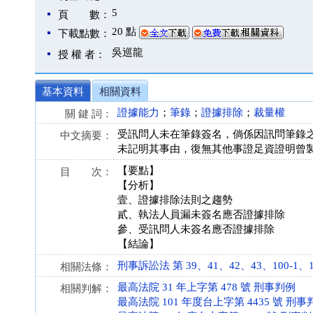
5
頁 數：
20 點
下載點數：
吳巡龍
授 權 者：
基本資料
相關資料
證據能力
；
筆錄
；
證據排除
；
裁量權
關 鍵 詞：
受訊問人未在筆錄簽名，倘係因訊問筆錄
中文摘要：
未記明其事由，復無其他事證足資證明曾
【要點】
目 次：
【分析】
壹、證據排除法則之趨勢
貳、執法人員漏未簽名應否證據排除
參、受訊問人未簽名應否證據排除
【結論】
刑事訴訟法 第 39、41、42、43、100-1、131、
相關法條：
最高法院 31 年上字第 478 號 刑事判例
相關判解：
最高法院 101 年度台上字第 4435 號 刑事