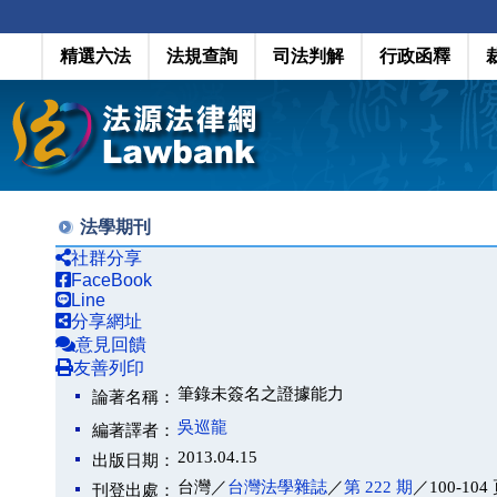
精選六法
法規查詢
司法判解
行政函釋
法學期刊
社群分享
FaceBook
Line
分享網址
意見回饋
友善列印
筆錄未簽名之證據能力
論著名稱：
吳巡龍
編著譯者：
2013.04.15
出版日期：
台灣／
台灣法學雜誌
／
第 222 期
／100-104
刊登出處：