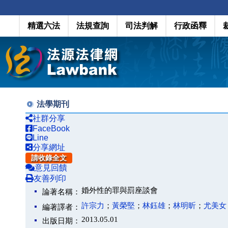
精選六法
法規查詢
司法判解
行政函釋
法學期刊
社群分享
FaceBook
Line
分享網址
請收錄全文
意見回饋
友善列印
婚外性的罪與罰座談會
論著名稱：
許宗力
；
黃榮堅
；
林鈺雄
；
林明昕
；
尤美女
編著譯者：
2013.05.01
出版日期：