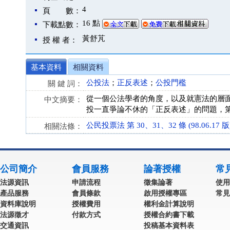
4
頁 數：
16 點
下載點數：
黃舒芃
授 權 者：
基本資料
相關資料
公投法
；
正反表述
；
公投門檻
關 鍵 詞：
從一個公法學者的角度，以及就憲法的層面
中文摘要：
投一直爭論不休的「正反表述」的問題，
公民投票法 第 30、31、32 條 (98.06.17 版
相關法條：
公司簡介
會員服務
論著授權
常
法源資訊
申請流程
徵集論著
使用
產品服務
會員條款
啟用授權專區
常見
資料庫說明
授權費用
權利金計算說明
法源徵才
付款方式
授權合約書下載
交通資訊
投稿基本資料表