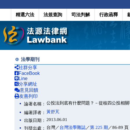
精選六法
法規查詢
司法判解
行政函釋
法學期刊
社群分享
FaceBook
Line
分享網址
意見回饋
友善列印
公投法到底有什麼問題？－從核四公投相關
論著名稱：
黃舒芃
編著譯者：
2013.06.01
出版日期：
台灣／
台灣法學雜誌
／
第 225 期
／86-89 頁
刊登出處：