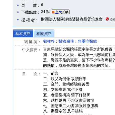
6
頁 數：
24 點
下載點數：
財團法人醫院評鑑暨醫療品質策進會
（
授
授 權 者：
基本資料
相關資料
撒種籽
；
醫療服務
；
急重症醫療
關 鍵 詞：
台東馬偕紀念醫院張冠宇院長之所以獲得「
中文摘要：
期，發揮個人大愛，成為第一批志願前往
乏、資源不足的臺東，留下不少學有專精
的熱情，成為臺灣醫療產業未來的希望。
一、前言
目 次：
二、以父為偶像 攻讀醫學
三、金門、蘭嶼經驗種善因
四、支援臺東 當仁不讓
五、老婆當橋梁 留下好醫師
六、越挫越勇 不起訴書當警愓
七、蓋急重症大樓 加強醫療服務
八、辦夏令營 及早接觸