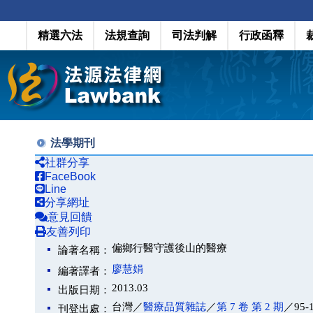
精選六法
法規查詢
司法判解
行政函釋
法學期刊
社群分享
FaceBook
Line
分享網址
意見回饋
友善列印
偏鄉行醫守護後山的醫療
論著名稱：
廖慧娟
編著譯者：
2013.03
出版日期：
台灣／
醫療品質雜誌
／
第 7 卷 第 2 期
／95-
刊登出處：