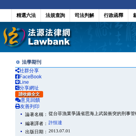
精選六法
法規查詢
司法判解
行政函釋
法學期刊
社群分享
FaceBook
Line
分享網址
請收錄全文
意見回饋
友善列印
從台菲漁業爭議省思海上武裝衝突的刑事管
論著名稱：
許恒達
編著譯者：
2013.07.01
出版日期：