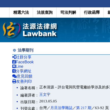
精選六法
法規查詢
司法判解
行政函釋
法學期刊
社群分享
FaceBook
Line
分享網址
意見回饋
友善列印
正本清源－評台電與民營電廠紛爭涉及的多
論著名稱：
王文宇
編著譯者：
2013.05.05
出版日期：
台灣／
月旦法學雜誌
／
第 217 期
／63-92 頁
刊登出處：