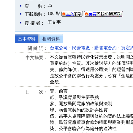
25
頁 數：
100 點
下載點數：
王文宇
授 權 者：
基本資料
相關資料
台電公司
；
民營電廠
；
購售電合約
；
買定
關 鍵 詞：
本文從台電獨特民營化背景出發，說明開
中文摘要：
買定約款）性質。其次檢討雙方的降價談
失、修約降價，得適用公司法上的經營判
是故公平會的聯合行為處分，恐有「金魚
全貌。
壹、前言
目 次：
貳、爭議背景與主要爭點
參、開放民間電廠的政策與法制
肆、購售電契約的設計與性質
伍、當事人協商降價與修約的契約法上義
陸、民營電廠董事會修約權限與商業判斷
柒、公平會聯合行為處分的適法性