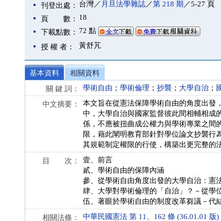
台灣／
月旦法學雜誌
／
第 218 期
／5-27 頁
刊登出處：
18
頁 數：
72 點
下載點數：
黃舒芃
授 權 者：
基本資料
相關資料
學術自由
；
學術倫理
；
抄襲
；
大學自治
；
關 鍵 詞：
本文旨在從憲法保障學術自由的角度出發
中文摘要：
中，大學自治與國家監督彼此間相輔相成
係，不應被扭曲成公權力與學術專業之間
限，藉此闡明教育部針對學位論文抄襲行
其規範制定權限的行使，構築出更完整的
壹、前言
目 次：
貳、學術自由的保障內涵
參、從學術自由角度出發的大學自治：憲
肆、大學對學術倫理的「自治」？－從學
伍、著眼於學術自由的制度改革芻議－代
中華民國憲法 第 11、162 條 (36.01.01 版)
相關法條：