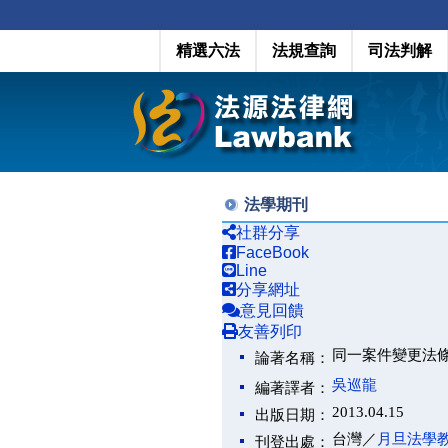
精選六法
法規查詢
司法判解
法學期刊
社群分享
FaceBook
Line
分享網址
意見回饋
友善列印
同一案件變更法
論著名稱：
吳巡龍
編著譯者：
2013.04.15
出版日期：
台灣／
月旦法學
刊登出處：