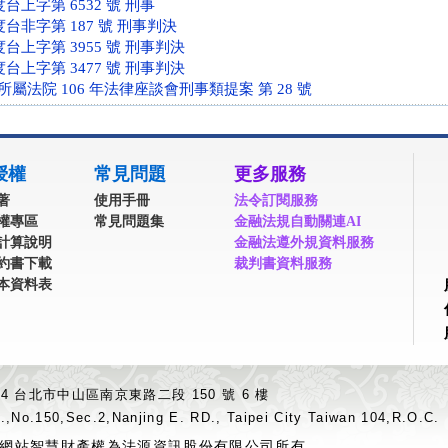
度台上字第 6532 號 刑事
度台非字第 187 號 刑事判決
度台上字第 3955 號 刑事判決
度台上字第 3477 號 刑事判決
屬法院 106 年法律座談會刑事類提案 第 28 號
授權
常見問題
更多服務
著
使用手冊
法令訂閱服務
權專區
常見問題集
金融法規自動關連AI
計算說明
金融法遵外規資料服務
約書下載
裁判書資料服務
本資料表
04 台北市中山區南京東路二段 150 號 6 樓
.,No.150,Sec.2,Nanjing E. RD., Taipei City Taiwan 104,R.O.C.
網站智慧財產權為法源資訊股份有限公司所有