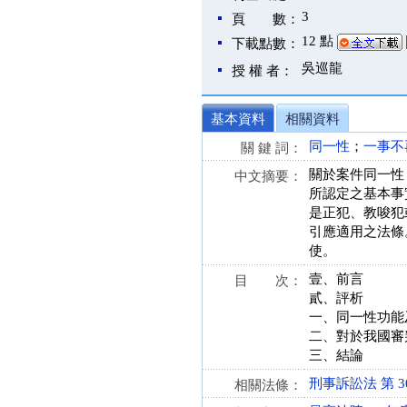
3
頁 數：
12 點
下載點數：
吳巡龍
授 權 者：
基本資料
相關資料
同一性
；
一事不
關 鍵 詞：
關於案件同一性
中文摘要：
所認定之基本事
是正犯、教唆犯
引應適用之法條
使。
壹、前言
目 次：
貳、評析
一、同一性功能
二、對於我國審
三、結論
刑事訴訟法 第 300 
相關法條：