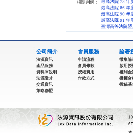
最高法院 73 年
相關判解：
最高法院 86 年
最高法院 90 年
最高法院 91 年
臺灣高等法院暨所
:::
公司簡介
會員服務
論著
法源資訊
申請流程
徵集論
產品服務
會員條款
啟用授
資料庫說明
授權費用
權利金
法源徵才
付款方式
授權合
交通資訊
投稿基
策略聯盟
1
6F
本