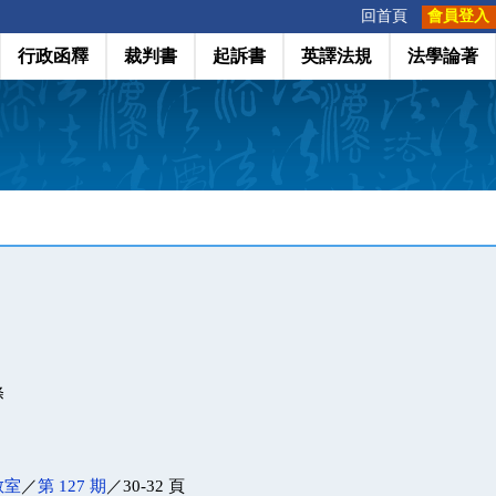
:::
回首頁
會員登入
行政函釋
裁判書
起訴書
英譯法規
法學論著
條
教室
／
第 127 期
／30-32 頁