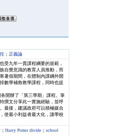
任
；
正義論
也受九年一貫課程綱要的規範，
族自覺意識的教育人員推動，而
寒暑假期間，在體制內課綱外開
排數學補救教學課程，同時也提
期間各開辦了「第三學期」課程。筆
特撰文分享此一實施經驗，並呼
。最後，建議政府可以積極媒合
，使最小利益者最大化，讓學校
y
；
Harry Potter divide
；
school