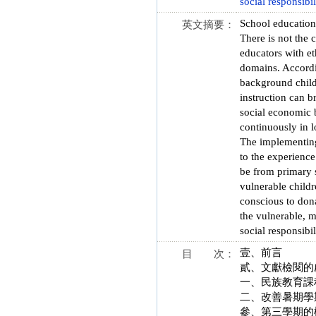
social responsibil
School education 
英文摘要：
There is not the 
educators with et
domains. Accordin
background child
instruction can 
social economic 
continuously in 
The implementing
to the experienc
be from primary s
vulnerable childr
conscious to dona
the vulnerable, m
social responsibil
壹、前言
目 次：
貳、文獻檢閱的
一、民族教育課
二、改善暑期學
參、第三學期的