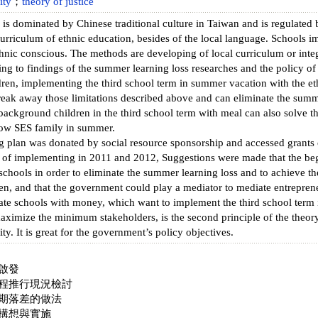
ity
；
theory of justice
is dominated by Chinese traditional culture in Taiwan and is regulated 
curriculum of ethnic education, besides of the local language. Schools 
hnic conscious. The methods are developing of local curriculum or integ
g to findings of the summer learning loss researches and the policy of
ren, implementing the third school term in summer vacation with the e
break away those limitations described above and can eliminate the summ
background children in the third school term with meal can also solve 
low SES family in summer.
 plan was donated by social resource sponsorship and accessed grants o
e of implementing in 2011 and 2012, Suggestions were made that the be
chools in order to eliminate the summer learning loss and to achieve the
en, and that the government could play a mediator to mediate entreprene
te schools with money, which want to implement the third school term i
aximize the minimum stakeholders, is the second principle of the theory
ity. It is great for the government’s policy objectives.
啟發
程推行現況檢討
期落差的做法
構想與實施