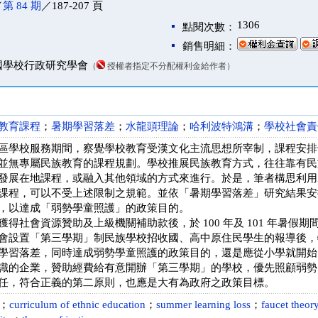
／
第 84 期
／187-207 頁
1306
點閱次數：
銷售明細：
國學校行政研究學會
（
授權者指定不分配權利金給作者）
教育課程
；
暑期學習落差
；
水龍頭理論
；
哈利波特鴻溝
；
學校社會責
區學校服務期間，察覺學校教育受漢文化主流思想所宰制，課程安排
並無專屬民族教育的課程規劃。學校推展民族教育方式，往往靠有民
發展在地課程，或融入其他領域的方式來進行。於是，筆者構思利用
課程，可以不受上述限制之規範。並依「暑期學習落差」研究結果安
，以達成「弱勢學童照護」的政策目的。
得社會資源贊助及上級機關補助款後，於 100 年及 101 年暑假
會設置「第三學期」制民族學校招收國、高中原住民學生的報導後，
學習落差，同時達成弱勢學童照護的政策目的，還是應從小學就開始
識的企業，贊助經費給有意開辦「第三學期」的學校，優先照顧弱勢
任，符合正義的第二原則，也應是大有為政府之政策目標。
；
curriculum of ethnic education
；
summer learning loss
；
faucet theor