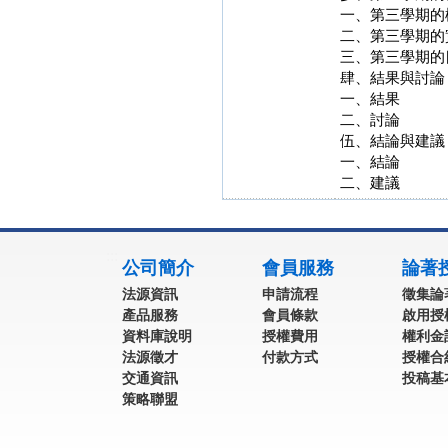
一、第三學期的
二、第三學期的
三、第三學期的
肆、結果與討論
一、結果
二、討論
伍、結論與建議
一、結論
二、建議
:::
公司簡介
會員服務
論著
法源資訊
申請流程
徵集論
產品服務
會員條款
啟用授
資料庫說明
授權費用
權利金
法源徵才
付款方式
授權合
交通資訊
投稿基
策略聯盟