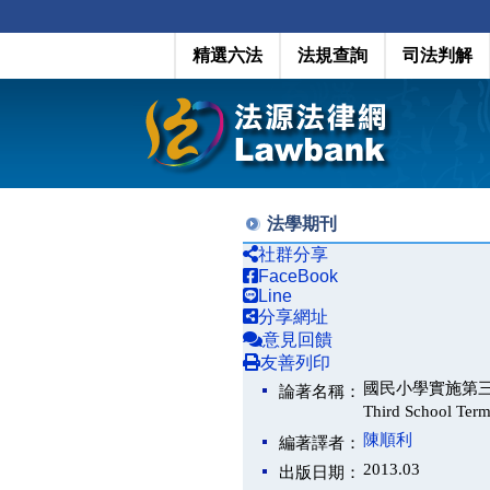
精選六法
法規查詢
司法判解
法學期刊
社群分享
FaceBook
Line
分享網址
意見回饋
友善列印
國民小學實施第三學期課程
論著名稱：
Third School Te
陳順利
編著譯者：
2013.03
出版日期：