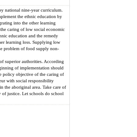
by national nine-year curriculum.
implement the ethnic education by
rating into the other learning
 the caring of low social economic
thnic education and the remedy
er learning loss. Supplying low
the problem of food supply non-
f superior authorities. According
ginning of implementation should
 policy objective of the caring of
ur with social responsibility
n the aboriginal area. Take care of
 of justice. Let schools do school