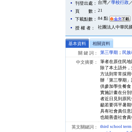
台灣／
學校行政
刊登出處：
21
頁 數：
84 點
下載點數：
社團法人中華民
授 權 者：
基本資料
相關資料
第三學期
；
民族
關 鍵 詞：
筆者在原住民地
中文摘要：
除了本土語外，
方法則常常採用
辦「第三學期」
供參加學生餐食
實施計畫在分別獲
者近日見到原民
籲若要弭平暑期
具有社會責任意
也能善盡社會責
third school term
英文關鍵詞：