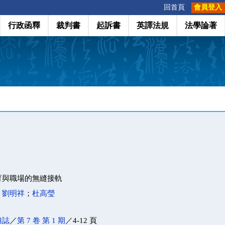
:::
回首頁
會員登入
行政函釋
裁判書
起訴書
英譯法規
法學論著
育與職場的無縫接軌
；
劉明祥
；
杜高瑩
雜誌
／
第 7 卷 第 1 期
／4-12 頁