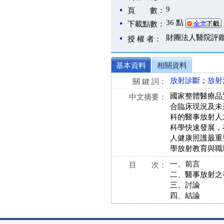
9
頁 數：
36 點
下載點數：
財團法人醫院評
授 權 者：
基本資料
相關資料
放射診斷
；
放射
關 鍵 詞：
國家整體醫療品
中文摘要：
合臨床現況及未
科的醫事放射人
科學快速發展，
人健康照護最重
學放射教育與職
一、前言
目 次：
二、醫事放射之
三、討論
四、結論