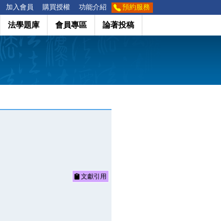
加入會員
購買授權
功能介紹
預約服務
法學題庫
會員專區
論著投稿
文獻引用