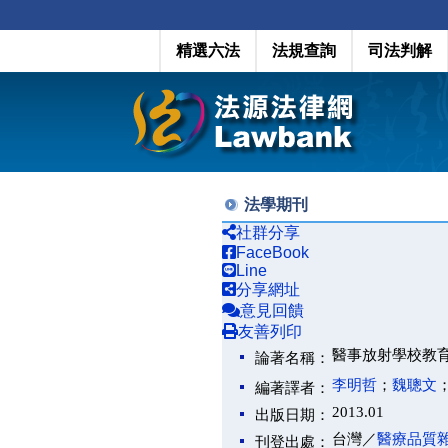
精選六法
法規查詢
司法判解
法學期刊
社群分享
FaceBook
Line
分享網址
意見回饋
友善列印
醫事放射學校教
論著名稱：
李明哲
；
魏聰文
編著譯者：
2013.01
出版日期：
台灣／
醫療品質
刊登出處：