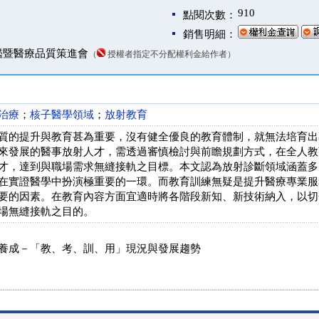
910
點閱次數：
銷售明細：
鑑暨醫療品質策進會
（
授權者指定不分配權利金給作者）
治療
；
核子醫學領域
；
放射教育
質的提升與教育甚為重要，沒有健全優良的教育體制，就無法培育出
來發展的醫事放射人才，需透過審慎檢討與前瞻規劃方式，在全人教
才，達到與職場需求無縫接軌之目標。本文認為放射診斷領域涵蓋多
在實證醫學中扮演極重要的一環。而教育訓練無疑是提升醫療專業服
要的因素。在教育內容方面宜適時將各階段新知、新技術納入，以切
場無縫接軌之目的。
養成－「教、考、訓、用」現況與發展趨勢