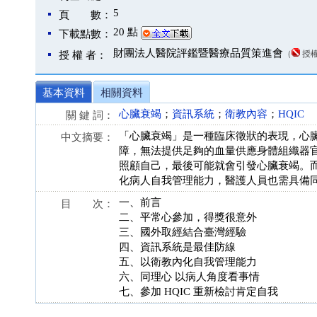
5
頁 數：
20 點
下載點數：
財團法人醫院評鑑暨醫療品質策進會
（
授
授 權 者：
基本資料
相關資料
心臟衰竭
；
資訊系統
；
衛教內容
；
HQIC
關 鍵 詞：
「心臟衰竭」是一種臨床徵狀的表現，心
中文摘要：
障，無法提供足夠的血量供應身體組織器
照顧自己，最後可能就會引發心臟衰竭。
化病人自我管理能力，醫護人員也需具備
一、前言
目 次：
二、平常心參加，得獎很意外
三、國外取經結合臺灣經驗
四、資訊系統是最佳防線
五、以衛教內化自我管理能力
六、同理心 以病人角度看事情
七、參加 HQIC 重新檢討肯定自我