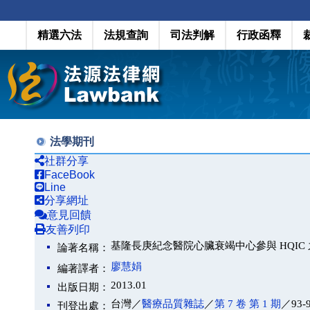
精選六法
法規查詢
司法判解
行政函釋
法學期刊
社群分享
FaceBook
Line
分享網址
意見回饋
友善列印
基隆長庚紀念醫院心臟衰竭中心參與 HQIC
論著名稱：
廖慧娟
編著譯者：
2013.01
出版日期：
台灣／
醫療品質雜誌
／
第 7 卷 第 1 期
／93-
刊登出處：