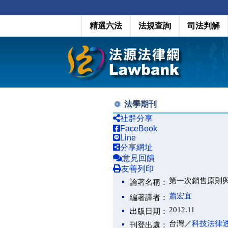
精選六法
法規查詢
司法判解
法學期刊
社群分享
FaceBook
Line
分享網址
意見回饋
友善列印
第一次銷售原則
論著名稱：
蕭宏宜
編著譯者：
2012.11
出版日期：
台灣／
科技法律
刊登出處：