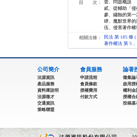
壹、問題概說
目 次：
貳、從輔助「侵
參、鏽蝕的第一
肆、魔默世界的
伍、侵害著作權
民法 第 185 條 (1
相關法條：
著作權法 第 5 、59
:::
公司簡介
會員服務
論著
法源資訊
申請流程
徵集論
產品服務
會員條款
啟用授
資料庫說明
授權費用
權利金
法源徵才
付款方式
授權合
交通資訊
投稿基
策略聯盟
1