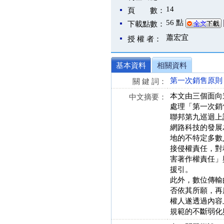
14
頁 數：
56 點
下載點數：
蕭宏宜
授 權 者：
基本資料
相關資料
第一次銷售原則
關 鍵 詞：
本文由三個面向
中文摘要：
處理「第一次銷
聯邦第九巡迴上
網路科技的發展
地的不特定多數
接侵權責任，對
害著作權責任」
援引。
此外，數位傳輸
否依其所願，再
權人遂透過內容
規範的不斷弱化