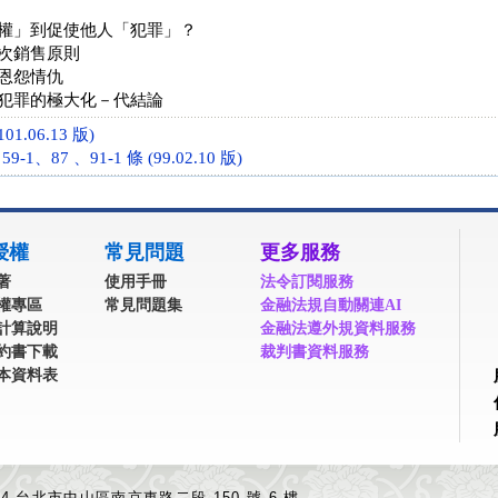
權」到促使他人「犯罪」？
次銷售原則
恩怨情仇
犯罪的極大化－代結論
01.06.13 版)
-1、87 、91-1 條 (99.02.10 版)
授權
常見問題
更多服務
著
使用手冊
法令訂閱服務
權專區
常見問題集
金融法規自動關連AI
計算說明
金融法遵外規資料服務
約書下載
裁判書資料服務
本資料表
04 台北市中山區南京東路二段 150 號 6 樓