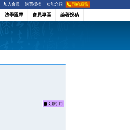
加入會員
購買授權
功能介紹
預約服務
法學題庫
會員專區
論著投稿
文獻引用