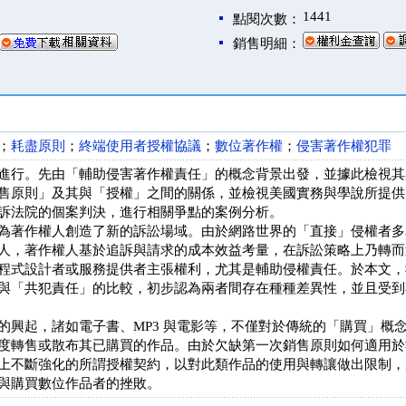
1441
點閱次數：
銷售明細：
；
耗盡原則
；
終端使用者授權協議
；
數位著作權
；
侵害著作權犯罪
進行。先由「輔助侵害著作權責任」的概念背景出發，並據此檢視其
售原則」及其與「授權」之間的關係，並檢視美國實務與學說所提供
訴法院的個案判決，進行相關爭點的案例分析。
為著作權人創造了新的訴訟場域。由於網路世界的「直接」侵權者多
人，著作權人基於追訴與請求的成本效益考量，在訴訟策略上乃轉而
程式設計者或服務提供者主張權利，尤其是輔助侵權責任。於本文，
與「共犯責任」的比較，初步認為兩者間存在種種差異性，並且受到
的興起，諸如電子書、MP3 與電影等，不僅對於傳統的「購買」概
度轉售或散布其已購買的作品。由於欠缺第一次銷售原則如何適用於
上不斷強化的所謂授權契約，以對此類作品的使用與轉讓做出限制，
與購買數位作品者的挫敗。