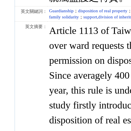
Guardianship
；
disposition of real property
英文關鍵詞：
family solidarity
；
support,division of inheri
英文摘要：
Article 1113 of Taiw
over ward requests t
permission on dispos
Since averagely 400 
year, this rule is un
study firstly introdu
disposition of real e