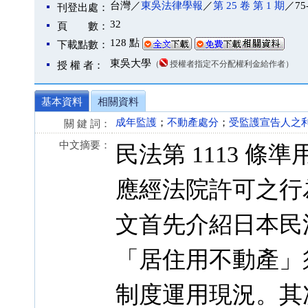
台灣／
東吳法律學報
／
第 25 卷 第 1 期
／75
刊登出處：
32
頁 數：
128 點
下載點數：
東吳大學
（
授權者指定不分配權利金給作者）
授 權 者：
基本資料
相關資料
成年監護
；
不動產處分
；
受監護宣告人之
關 鍵 詞：
中文摘要：
民法第 1113 條準
應經法院許可之行
文首先介紹日本民法
「居住用不動產」
制度運用現況。其