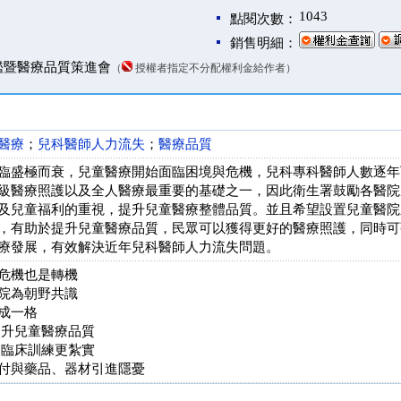
1043
點閱次數：
銷售明細：
鑑暨醫療品質策進會
（
授權者指定不分配權利金給作者）
醫療
；
兒科醫師人力流失
；
醫療品質
臨盛極而衰，兒童醫療開始面臨困境與危機，兒科專科醫師人數逐年
級醫療照護以及全人醫療最重要的基礎之一，因此衛生署鼓勵各醫院
及兒童福利的重視，提升兒童醫療整體品質。並且希望設置兒童醫院
，有助於提升兒童醫療品質，民眾可以獲得更好的醫療照護，同時可
療發展，有效解決近年兒科醫師人力流失問題。
危機也是轉機
院為朝野共識
成一格
提升兒童醫療品質
 臨床訓練更紮實
付與藥品、器材引進隱憂