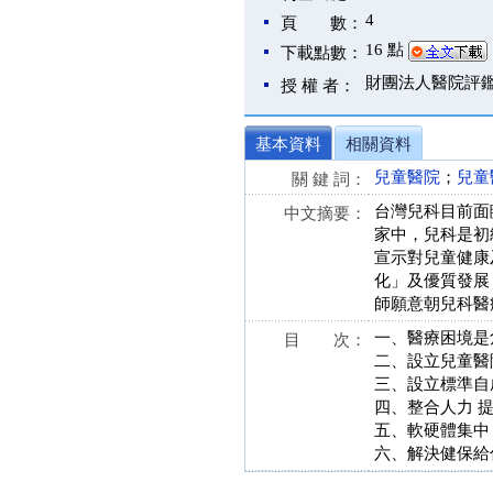
4
頁 數：
16 點
下載點數：
財團法人醫院評
授 權 者：
基本資料
相關資料
兒童醫院
；
兒童
關 鍵 詞：
台灣兒科目前面
中文摘要：
家中，兒科是初
宣示對兒童健康
化」及優質發展
師願意朝兒科醫
一、醫療困境是
目 次：
二、設立兒童醫
三、設立標準自
四、整合人力 
五、軟硬體集中
六、解決健保給