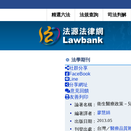
精選六法
法規查詢
司法判解
法學期刊
社群分享
FaceBook
Line
分享網址
意見回饋
友善列印
衛生醫療政策－
論著名稱：
廖慧娟
編著譯者：
2013.05
出版日期：
台灣／
醫療品質
刊登出處：