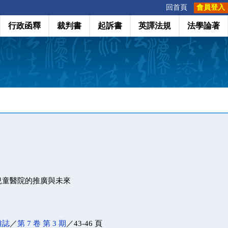
:::
回首頁
會員登入
行政函釋
裁判書
起訴書
英譯法規
法學論著
兒童醫院的推廣與未來
雜誌
／
第 7 卷 第 3 期
／43-46 頁