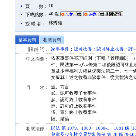
10
頁 數：
40 點
下載點數：
林秀雄
授 權 者：
基本資料
相關資料
家事事件
；
認可收養
；
認可终止收養
；
許
關 鍵 詞：
依家事事件審理細則（下稱「管理細則」）
中文摘要：
件、民法第一○八○條第二項後段認可终止
童及少年福利與權益保障法第二十、七一
文擬就上述之收養非訟事件，從實體法之
壹、前言
目 次：
貳、認可收養子女事件
參、認可終止收養事件
肆、許可終止收養事件
伍、宣告終止收養事件
陸、結論
民法 第 1079、1080、1080-1、1081 條 (101
相關法條：
兒童及少年性交易防制條例 第 20 條 (96.07.