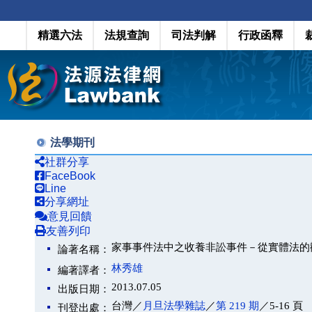
精選六法
法規查詢
司法判解
行政函釋
法學期刊
社群分享
FaceBook
Line
分享網址
意見回饋
友善列印
家事事件法中之收養非訟事件－從實體法的
論著名稱：
林秀雄
編著譯者：
2013.07.05
出版日期：
台灣／
月旦法學雜誌
／
第 219 期
／5-16 頁
刊登出處：