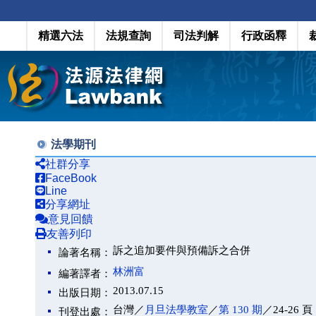
精選六法
法規查詢
司法判解
行政函釋
法學期刊
社群分享
FaceBook
Line
分享網址
意見回饋
友善列印
訴之追加要件與預備訴之合併
論著名稱：
林洲富
編著譯者：
2013.07.15
出版日期：
台灣／
月旦法學教室
／
第 130 期
／24-26 頁
刊登出處：