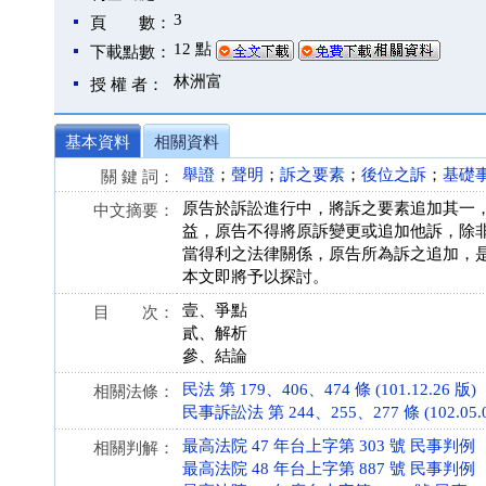
3
頁 數：
12 點
下載點數：
林洲富
授 權 者：
基本資料
相關資料
舉證
；
聲明
；
訴之要素
；
後位之訴
；
基礎
關 鍵 詞：
原告於訴訟進行中，將訴之要素追加其一
中文摘要：
益，原告不得將原訴變更或追加他訴，除
當得利之法律關係，原告所為訴之追加，
本文即將予以探討。
壹、爭點
目 次：
貳、解析
參、結論
民法 第 179、406、474 條 (101.12.26 版)
相關法條：
民事訴訟法 第 244、255、277 條 (102.05.0
最高法院 47 年台上字第 303 號 民事判例
相關判解：
最高法院 48 年台上字第 887 號 民事判例