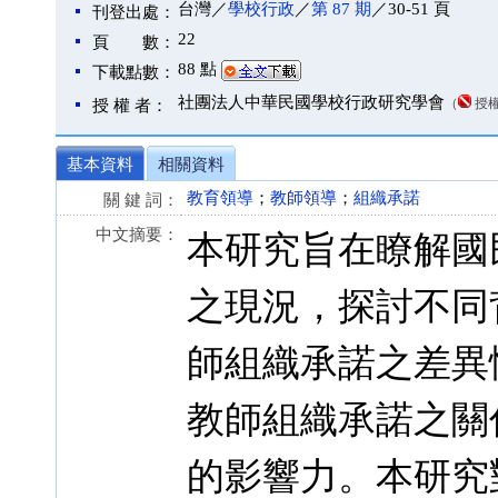
台灣／
學校行政
／
第 87 期
／30-51 頁
刊登出處：
22
頁 數：
88 點
下載點數：
社團法人中華民國學校行政研究學會
（
授
授 權 者：
基本資料
相關資料
教育領導
；
教師領導
；
組織承諾
關 鍵 詞：
中文摘要：
本研究旨在瞭解國
之現況，探討不同
師組織承諾之差異
教師組織承諾之關
的影響力。本研究