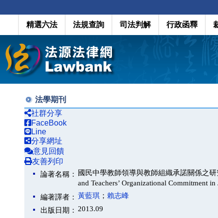
精選六法
法規查詢
司法判解
行政函釋
法學期刊
社群分享
FaceBook
Line
分享網址
意見回饋
友善列印
國民中學教師領導與教師組織承諾關係之研究（A Study on 
論著名稱：
and Teachers’ Organizational Commitment in
黃藍琪
；
賴志峰
編著譯者：
2013.09
出版日期：