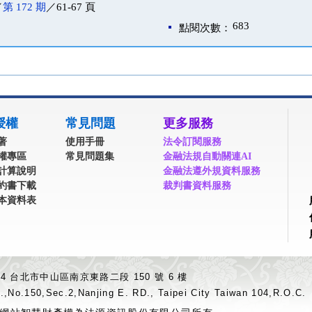
／
第 172 期
／61-67 頁
683
點閱次數：
授權
常見問題
更多服務
著
使用手冊
法令訂閱服務
權專區
常見問題集
金融法規自動關連AI
計算說明
金融法遵外規資料服務
約書下載
裁判書資料服務
本資料表
04 台北市中山區南京東路二段 150 號 6 樓
.,No.150,Sec.2,Nanjing E. RD., Taipei City Taiwan 104,R.O.C.