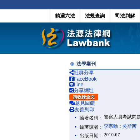
精選六法
法規查詢
司法判解
法學期刊
社群分享
FaceBook
Line
分享網址
請收錄全文
意見回饋
友善列印
警察人員考試問
論著名稱：
李宗勳
；
吳斯茜
編著譯者：
2010.07
出版日期：