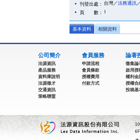
台灣／
法務通訊
刊登出處：
1
頁 數：
基本資料
相關資料
:::
公司簡介
會員服務
論著
法源資訊
申請流程
徵集論
產品服務
會員條款
啟用授
資料庫說明
授權費用
權利金
法源徵才
付款方式
授權合
交通資訊
投稿基
策略聯盟
1
6F