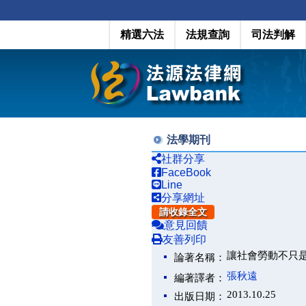
精選六法
法規查詢
司法判解
法學期刊
社群分享
FaceBook
Line
分享網址
請收錄全文
意見回饋
友善列印
讓社會勞動不只
論著名稱：
張秋遠
編著譯者：
2013.10.25
出版日期：