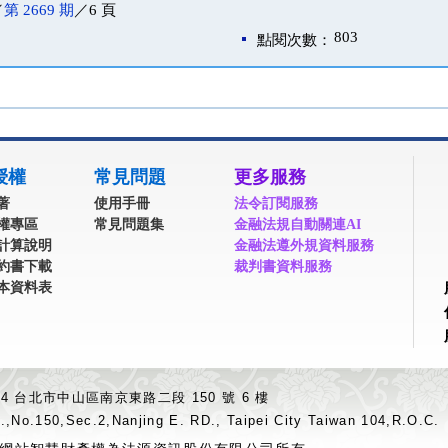
／
第 2669 期
／6 頁
803
點閱次數：
授權
常見問題
更多服務
著
使用手冊
法令訂閱服務
權專區
常見問題集
金融法規自動關連AI
計算說明
金融法遵外規資料服務
約書下載
裁判書資料服務
本資料表
04 台北市中山區南京東路二段 150 號 6 樓
.,No.150,Sec.2,Nanjing E. RD., Taipei City Taiwan 104,R.O.C.