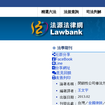
精選六法
法規查詢
司法判解
法學期刊
社群分享
FaceBook
Line
分享網址
意見回饋
友善列印
閉鎖性公司修法
論著名稱：
王文宇
編著譯者：
2013.02
出版日期：
台灣／
全國律師
刊登出處：