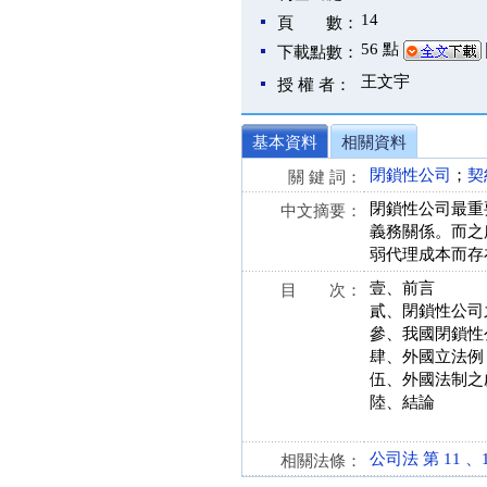
14
頁 數：
56 點
下載點數：
王文宇
授 權 者：
基本資料
相關資料
閉鎖性公司
；
契
關 鍵 詞：
閉鎖性公司最重
中文摘要：
義務關係。而之
弱代理成本而存
壹、前言
目 次：
貳、閉鎖性公司
參、我國閉鎖性
肆、外國立法例
伍、外國法制之
陸、結論
公司法 第 11 、10
相關法條：