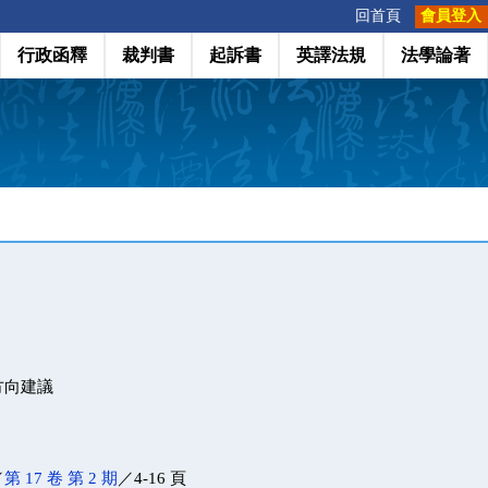
:::
回首頁
會員登入
行政函釋
裁判書
起訴書
英譯法規
法學論著
方向建議
／
第 17 卷 第 2 期
／4-16 頁