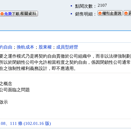
2107
點閱次數：
銷售明細：
約自由
；
換軌成本
；
股東權
；
成員型經營
要之運作模式乃是將契約自由貫徹於公司組織中，而非以法律強制劃
所以於閉鎖性公司中允許相當程度之契約自由，係因閉鎖性公司通常
在之強制性權利義務設計，即不應適用。
之概念
公司面臨之問題
啟示
8、111 條 (102.01.16 版)