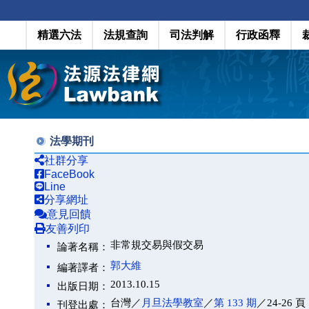
精選六法
法規查詢
司法判解
行政函釋
法學期刊
社群分享
FaceBook
Line
分享網址
意見回饋
友善列印
非常規交易與假交易
論著名稱：
郭大維
編著譯者：
2013.10.15
出版日期：
台灣／
月旦法學教室
／
第 133 期
／24-26 頁
刊登出處：