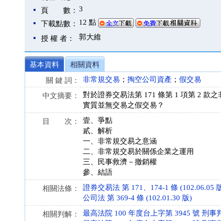
3
頁 數：
12 點
下載點數：
郭大維
授 權 者：
基本資料
相關資料
非常規交易
；
掏空公司資產
；
假交易
關 鍵 詞：
對於證券交易法第 171 條第 1 項第 
中文摘要：
實質並無交易之假交易？
壹、爭點
目 次：
貳、解析
一、非常規交易之意涵
二、非常規交易於關係企業之運用
三、民事救濟－撤銷權
參、結語
證券交易法 第 171、174-1 條 (102.06.05 
相關法條：
公司法 第 369-4 條 (102.01.30 版)
最高法院 100 年度台上字第 3945 號 刑事
相關判解：