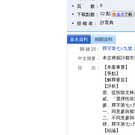
8
頁 數：
32 點
下載點數：
許育典
授 權 者：
基本資料
相關資料
釋字第七○九號
關 鍵 詞：
本文將探討都市
中文摘要：
【本案事實】
目 次：
【爭點】
【解釋要旨】
【評析】
壹、從拆除文林
貳、「選擇性依
參、釋字第七○
一、同意參與都
二、不同意參與
肆、釋字第七○
【結論】