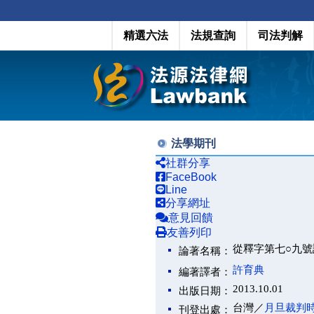
精選六法
法規查詢
司法判解
法學期刊
社群分享
FaceBook
Line
分享網址
意見回饋
友善列印
從釋字第七○九
論著名稱：
許育典
編著譯者：
2013.10.01
出版日期：
台灣／
月旦裁判
刊登出處：