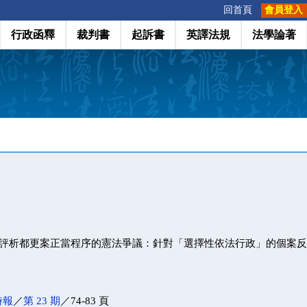
:::
回首頁
會員登入
行政函釋
裁判書
起訴書
英譯法規
法學論著
號評析都更案正當程序的憲法爭議：針對「選擇性依法行政」的個案
時報
／
第 23 期
／74-83 頁