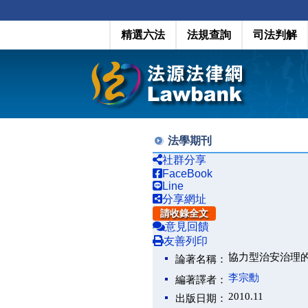
精選六法
法規查詢
司法判解
法學期刊
社群分享
FaceBook
Line
分享網址
請收錄全文
意見回饋
友善列印
協力型治安治理
論著名稱：
李宗勳
編著譯者：
2010.11
出版日期：