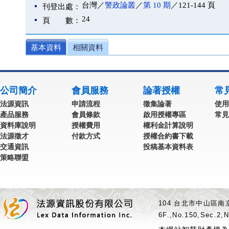
台灣／
警政論叢
／
第 10 期
／121-144 頁
刊登出處：
24
頁 數：
基本資料
相關資料
公司簡介
會員服務
論著授權
常
法源資訊
申請流程
徵集論著
使用
產品服務
會員條款
啟用授權專區
常見
資料庫說明
授權費用
權利金計算說明
法源徵才
付款方式
授權合約書下載
交通資訊
投稿基本資料表
策略聯盟
104 台北市中山區南京
6F.,No.150,Sec.2,N