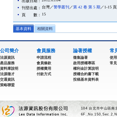
2012.03.04
出版日期：
台灣／
警學叢刊
／
第 42 卷 第 5 期
／1-15 頁
刊登出處：
15
頁 數：
基本資料
相關資料
公司簡介
會員服務
論著授權
常
法源資訊
申請流程
徵集論著
使用
產品服務
會員條款
啟用授權專區
常見
資料庫說明
授權費用
權利金計算說明
法源徵才
付款方式
授權合約書下載
交通資訊
投稿基本資料表
策略聯盟
104 台北市中山區南京
6F.,No.150,Sec.2,N