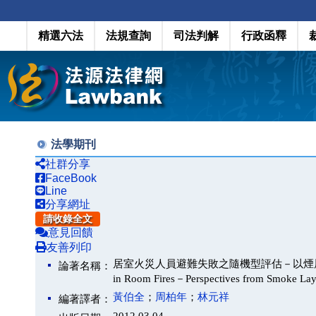
精選六法
法規查詢
司法判解
行政函釋
法學期刊
社群分享
FaceBook
Line
分享網址
請收錄全文
意見回饋
友善列印
居室火災人員避難失敗之隨機型評估－以煙層溫度與火源輻射
論著名稱：
in Room Fires－Perspectives from Smoke Lay
黃伯全
；
周柏年
；
林元祥
編著譯者：