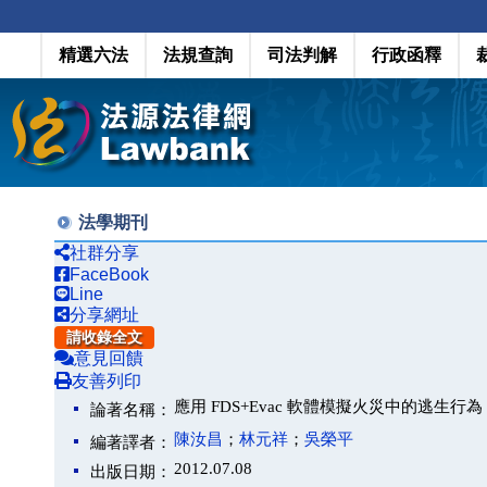
精選六法
法規查詢
司法判解
行政函釋
法學期刊
社群分享
FaceBook
Line
分享網址
請收錄全文
意見回饋
友善列印
應用 FDS+Evac 軟體模擬火災中的逃生行為
論著名稱：
陳汝昌
；
林元祥
；
吳榮平
編著譯者：
2012.07.08
出版日期：