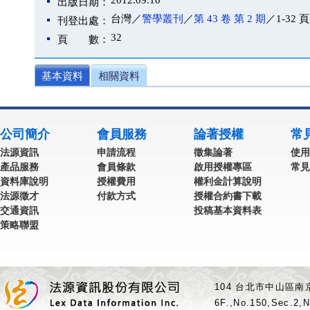
2012.09.10
出版日期：
台灣／
警學叢刊
／
第 43 卷 第 2 期
／1-32 頁
刊登出處：
32
頁 數：
基本資料
相關資料
公司簡介
會員服務
論著授權
常
法源資訊
申請流程
徵集論著
使用
產品服務
會員條款
啟用授權專區
常見
資料庫說明
授權費用
權利金計算說明
法源徵才
付款方式
授權合約書下載
交通資訊
投稿基本資料表
策略聯盟
104 台北市中山區南京
6F.,No.150,Sec.2,N