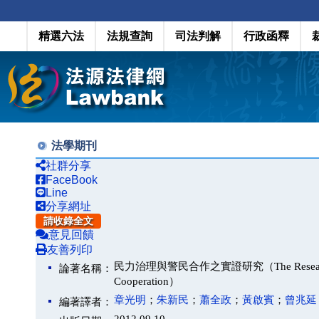
精選六法
法規查詢
司法判解
行政函釋
法學期刊
社群分享
FaceBook
Line
分享網址
請收錄全文
意見回饋
友善列印
民力治理與警民合作之實證研究（The Research of Fina
論著名稱：
Cooperation）
章光明
；
朱新民
；
蕭全政
；
黃啟賓
；
曾兆延
編著譯者：