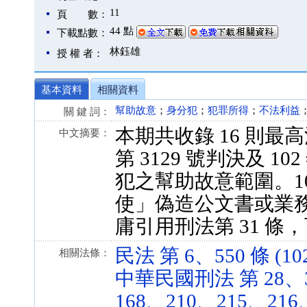
11
頁 數：
44 點
下載點數：
林鈺雄
授 權 者：
基本資料
相關資料
幫助故意
；
身分犯
；
犯罪所得
；
不法利益
關 鍵 詞：
本期共收錄 16 則最
中文摘要：
第 3129 號判決及 1
犯之幫助故意範圍。10
使」偽造公文書或業
庸引用刑法第 31 條
民法 第 6、550 條 (102
相關法條：
中華民國刑法 第 28、3
168、210、215、216