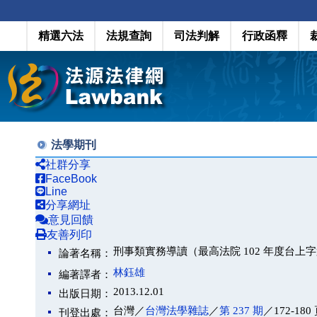
精選六法
法規查詢
司法判解
行政函釋
法學期刊
社群分享
FaceBook
Line
分享網址
意見回饋
友善列印
刑事類實務導讀（最高法院 102 年度台上字第
論著名稱：
林鈺雄
編著譯者：
2013.12.01
出版日期：
台灣／
台灣法學雜誌
／
第 237 期
／172-180
刊登出處：