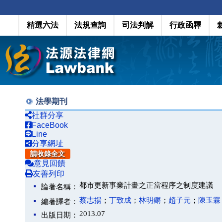
精選六法
法規查詢
司法判解
行政函釋
法學期刊
社群分享
FaceBook
Line
分享網址
請收錄全文
意見回饋
友善列印
都市更新事業計畫之正當程序之制度建議
論著名稱：
蔡志揚
；
丁致成
；
林明鏘
；
趙子元
；
陳玉霖
編著譯者：
2013.07
出版日期：