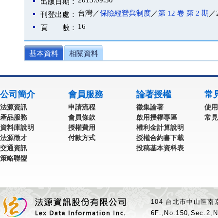
2013.09.30
出版日期：
台灣／
保險經營與制度
／
第 12 卷 第 2 期
／2
刊登出處：
16
頁 數：
基本資料
相關資料
公司簡介
會員服務
論著授權
常
法源資訊
申請流程
徵集論著
使用
產品服務
會員條款
啟用授權專區
常見
資料庫說明
授權費用
權利金計算說明
法源徵才
付款方式
授權合約書下載
交通資訊
投稿基本資料表
策略聯盟
104 台北市中山區南京
6F.,No.150,Sec.2,N