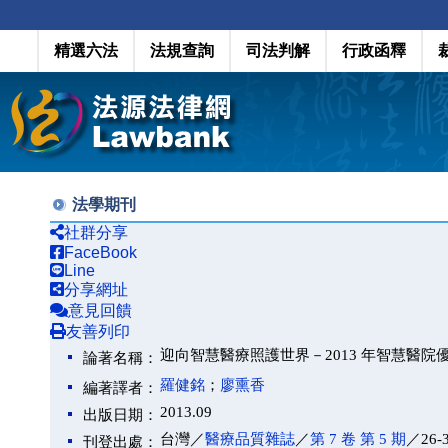
精選六法
法規查詢
司法判解
行政函釋
法學期刊
社群分享
FaceBook
Line
分享網址
意見回饋
友善列印
迎向智慧醫療照護世界－2013 年智慧醫院
論著名稱：
羅健銘
；
廖熏香
編著譯者：
2013.09
出版日期：
台灣／
醫療品質雜誌
／
第 7 卷 第 5 期
／26-
刊登出處：