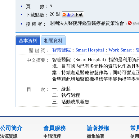
5
頁 數：
20 點
下載點數：
財團法人醫院評鑑暨醫療品質策進會
（
授
授 權 者：
基本資料
相關資料
智慧醫院
；
Smart Hospital
；
Work Smart
；
關 鍵 詞：
智慧醫院（Smart Hospital）指
中文摘要：
境。目前國內已有多元性的資訊化作為具
案，持續創造醫療智慧作為；同時可營造
希望藉此增加醫療機構標竿學能夠標竿學
一、緣起
目 次：
二、執行過程
三、活動成果報告
公司簡介
會員服務
論著授權
常
法源資訊
申請流程
徵集論著
使用